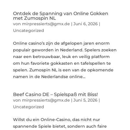
Ontdek de Spanning van Online Gokken
met Zumospin NL
von
mirpressierts@gmx.de
|
Juni 6, 2026
|
Uncategorized
Online casino’s zijn de afgelopen jaren enorm
populair geworden in Nederland. Spelers zoeken
naar een betrouwbaar, leuk en veilig platform
om hun favoriete gokkasten en tafelspellen te
spelen. Zumospin NL is een van de opkomende
namen in de Nederlandse online...
Beef Casino DE – Spielspaß mit Biss!
von
mirpressierts@gmx.de
|
Juni 5, 2026
|
Uncategorized
Willst du ein Online-Casino, das nicht nur
spannende Spiele bietet, sondern auch faire