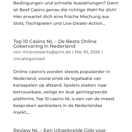
Bedingungen und schnelle Auszahlungen? Dann
ist Beef Casino genau die richtige Wahl für dich!
Hier erwartet dich eine frische Mischung aus
Slots, Tischspielen und Live-Dealer-Action...
Top 10 Casino NL – De Beste Online
Gokervaring in Nederland
von
mirpressierts@gmx.de
|
Mai 30, 2026
|
Uncategorized
Online casino’s worden steeds populairder in
Nederland, vooral sinds de legalisatie van
kansspelen op afstand. Spelers zoeken naar
betrouwbare, veilige en leuk geïntegreerde
platforms. Top 10 casino NL is een van de meest
besproken aanbieders in de Nederlandse
markt....
Review NL – Een Uitgebreide Gids voor