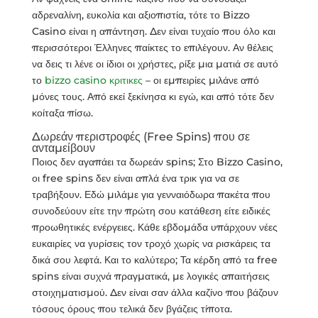
αδρεναλίνη, ευκολία και αξιοπιστία, τότε το Bizzo
Casino είναι η απάντηση. Δεν είναι τυχαίο που όλο και
περισσότεροι Έλληνες παίκτες το επιλέγουν. Αν θέλεις
να δεις τι λένε οι ίδιοι οι χρήστες, ρίξε μια ματιά σε αυτό
το
bizzo casino κριτικες
– οι εμπειρίες μιλάνε από
μόνες τους. Από εκεί ξεκίνησα κι εγώ, και από τότε δεν
κοίταξα πίσω.
Δωρεάν περιστροφές (Free Spins) που σε
ανταμείβουν
Ποιος δεν αγαπάει τα δωρεάν spins; Στο Bizzo Casino,
οι free spins δεν είναι απλά ένα τρικ για να σε
τραβήξουν. Εδώ μιλάμε για γενναιόδωρα πακέτα που
συνοδεύουν είτε την πρώτη σου κατάθεση είτε ειδικές
προωθητικές ενέργειες. Κάθε εβδομάδα υπάρχουν νέες
ευκαιρίες να γυρίσεις τον τροχό χωρίς να ρισκάρεις τα
δικά σου λεφτά. Και το καλύτερο; Τα κέρδη από τα free
spins είναι συχνά πραγματικά, με λογικές απαιτήσεις
στοιχηματισμού. Δεν είναι σαν άλλα καζίνο που βάζουν
τόσους όρους που τελικά δεν βγάζεις τίποτα.