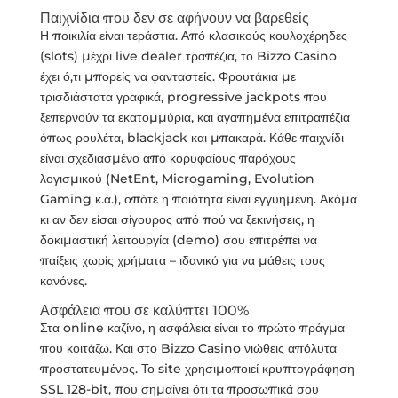
Παιχνίδια που δεν σε αφήνουν να βαρεθείς
Η ποικιλία είναι τεράστια. Από κλασικούς κουλοχέρηδες
(slots) μέχρι live dealer τραπέζια, το Bizzo Casino
έχει ό,τι μπορείς να φανταστείς. Φρουτάκια με
τρισδιάστατα γραφικά, progressive jackpots που
ξεπερνούν τα εκατομμύρια, και αγαπημένα επιτραπέζια
όπως ρουλέτα, blackjack και μπακαρά. Κάθε παιχνίδι
είναι σχεδιασμένο από κορυφαίους παρόχους
λογισμικού (NetEnt, Microgaming, Evolution
Gaming κ.ά.), οπότε η ποιότητα είναι εγγυημένη. Ακόμα
κι αν δεν είσαι σίγουρος από πού να ξεκινήσεις, η
δοκιμαστική λειτουργία (demo) σου επιτρέπει να
παίξεις χωρίς χρήματα – ιδανικό για να μάθεις τους
κανόνες.
Ασφάλεια που σε καλύπτει 100%
Στα online καζίνο, η ασφάλεια είναι το πρώτο πράγμα
που κοιτάζω. Και στο Bizzo Casino νιώθεις απόλυτα
προστατευμένος. Το site χρησιμοποιεί κρυπτογράφηση
SSL 128-bit, που σημαίνει ότι τα προσωπικά σου