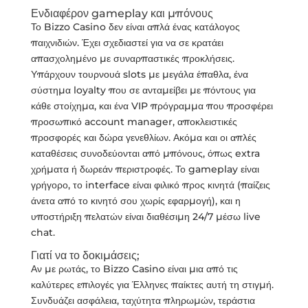
Ενδιαφέρον gameplay και μπόνους
Το Bizzo Casino δεν είναι απλά ένας κατάλογος
παιχνιδιών. Έχει σχεδιαστεί για να σε κρατάει
απασχολημένο με συναρπαστικές προκλήσεις.
Υπάρχουν τουρνουά slots με μεγάλα έπαθλα, ένα
σύστημα loyalty που σε ανταμείβει με πόντους για
κάθε στοίχημα, και ένα VIP πρόγραμμα που προσφέρει
προσωπικό account manager, αποκλειστικές
προσφορές και δώρα γενεθλίων. Ακόμα και οι απλές
καταθέσεις συνοδεύονται από μπόνους, όπως extra
χρήματα ή δωρεάν περιστροφές. Το gameplay είναι
γρήγορο, το interface είναι φιλικό προς κινητά (παίζεις
άνετα από το κινητό σου χωρίς εφαρμογή), και η
υποστήριξη πελατών είναι διαθέσιμη 24/7 μέσω live
chat.
Γιατί να το δοκιμάσεις;
Αν με ρωτάς, το Bizzo Casino είναι μια από τις
καλύτερες επιλογές για Έλληνες παίκτες αυτή τη στιγμή.
Συνδυάζει ασφάλεια, ταχύτητα πληρωμών, τεράστια