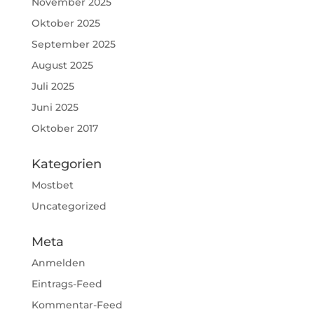
November 2025
Oktober 2025
September 2025
August 2025
Juli 2025
Juni 2025
Oktober 2017
Kategorien
Mostbet
Uncategorized
Meta
Anmelden
Eintrags-Feed
Kommentar-Feed