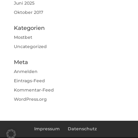
Juni 2025
Oktober 2017
Kategorien
Mostbet
Uncategorized
Meta
Anmelden
Eintrags-Feed
Kommentar-Feed
WordPress.org
Impressum
Datenschutz