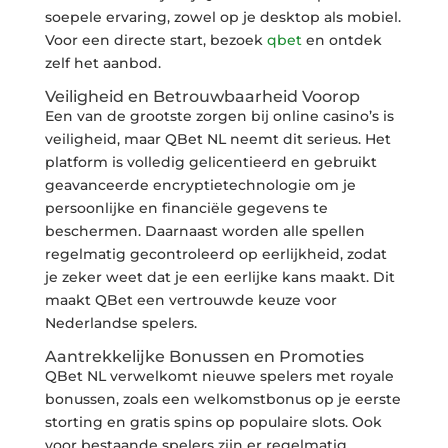
soepele ervaring, zowel op je desktop als mobiel.
Voor een directe start, bezoek
qbet
en ontdek
zelf het aanbod.
Veiligheid en Betrouwbaarheid Voorop
Een van de grootste zorgen bij online casino’s is
veiligheid, maar QBet NL neemt dit serieus. Het
platform is volledig gelicentieerd en gebruikt
geavanceerde encryptietechnologie om je
persoonlijke en financiële gegevens te
beschermen. Daarnaast worden alle spellen
regelmatig gecontroleerd op eerlijkheid, zodat
je zeker weet dat je een eerlijke kans maakt. Dit
maakt QBet een vertrouwde keuze voor
Nederlandse spelers.
Aantrekkelijke Bonussen en Promoties
QBet NL verwelkomt nieuwe spelers met royale
bonussen, zoals een welkomstbonus op je eerste
storting en gratis spins op populaire slots. Ook
voor bestaande spelers zijn er regelmatig