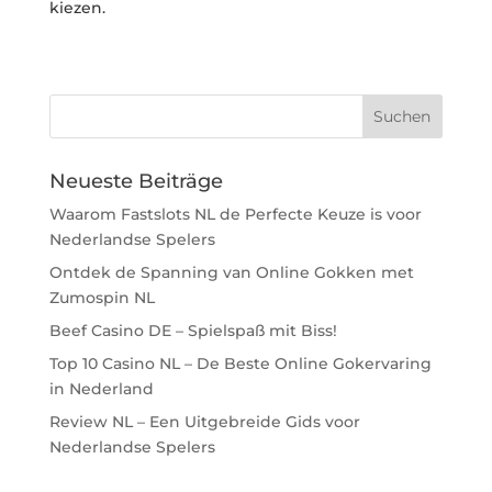
kiezen.
Neueste Beiträge
Waarom Fastslots NL de Perfecte Keuze is voor
Nederlandse Spelers
Ontdek de Spanning van Online Gokken met
Zumospin NL
Beef Casino DE – Spielspaß mit Biss!
Top 10 Casino NL – De Beste Online Gokervaring
in Nederland
Review NL – Een Uitgebreide Gids voor
Nederlandse Spelers