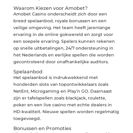
Waarom Kiezen voor Amobet?
Amobet Casino onderscheidt zich door een
breed spelaanbod, royale bonussen en een
veilige omgeving. Het team heeft jarenlange
ervaring in de online gokwereld en zorgt voor
een soepele ervaring. Spelers kunnen rekenen
op snelle uitbetalingen, 24/7 ondersteuning in
het Nederlands en eerlijke spellen die worden
gecontroleerd door onafhankelijke auditors.
Spelaanbod
Het spelaanbod is indrukwekkend met
honderden slots van topontwikkelaars zoals
NetEnt, Microgaming en Play’n GO. Daarnaast
zijn er tafelspellen zoals blackjack, roulette,
poker en een live casino met echte dealers in
HD-kwaliteit. Nieuwe spellen worden regelmatig
toegevoegd.
Bonussen en Promoties