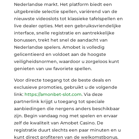
Nederlandse markt. Het platform biedt een
uitgebreide selectie spellen, variërend van de
nieuwste videoslots tot klassieke tafelspellen en
live dealer opties. Met een gebruiksvriendelijke
interface, snelle registratie en aantrekkelijke
bonussen, trekt het snel de aandacht van
Nederlandse spelers. Amobet is volledig
gelicentieerd en voldoet aan de hoogste
veiligheidsnormen, waardoor u zorgeloos kunt
genieten van uw favoriete spellen.
Voor directe toegang tot de beste deals en
exclusieve promoties, gebruikt u de volgende
link:
https://amonbet-slot.com
. Via deze
partnerlink krijgt u toegang tot speciale
aanbiedingen die nergens anders beschikbaar
zijn. Begin vandaag nog met spelen en ervaar
zelf de kwaliteit van Amobet Casino. De
registratie duurt slechts een paar minuten en u
kunt direct profiteren van de welkomstbonus.