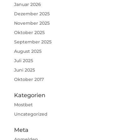
Januar 2026
Dezember 2025
November 2025
Oktober 2025
September 2025
August 2025
Juli 2025
Juni 2025
Oktober 2017
Kategorien
Mostbet
Uncategorized
Meta
Anmelden