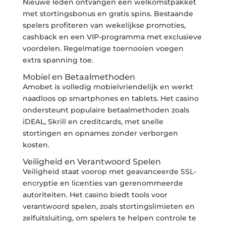
Nieuwe leden ontvangen een welkomstpakket
met stortingsbonus en gratis spins. Bestaande
spelers profiteren van wekelijkse promoties,
cashback en een VIP-programma met exclusieve
voordelen. Regelmatige toernooien voegen
extra spanning toe.
Mobiel en Betaalmethoden
Amobet is volledig mobielvriendelijk en werkt
naadloos op smartphones en tablets. Het casino
ondersteunt populaire betaalmethoden zoals
iDEAL, Skrill en creditcards, met snelle
stortingen en opnames zonder verborgen
kosten.
Veiligheid en Verantwoord Spelen
Veiligheid staat voorop met geavanceerde SSL-
encryptie en licenties van gerenommeerde
autoriteiten. Het casino biedt tools voor
verantwoord spelen, zoals stortingslimieten en
zelfuitsluiting, om spelers te helpen controle te