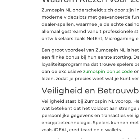
Zumospin NL onderscheidt zich door zijn i
moderne videoslots met geavanceerde functie
dealer-spellen, waarmee je de echte casino-
allemaal gestreamd vanuit professionele s
ontwikkelaars zoals NetEnt, Microgaming en
Een groot voordeel van Zumospin NL is h
een flinke bonus bij hun eerste storting. 
loyaliteitsprogramma dat trouwe spelers b
dan de exclusieve
zumospin bonus code
om
lezen, zodat je precies weet wat je kunt v
Veiligheid en Betrouw
Veiligheid staat bij Zumospin NL voorop. He
wat betekent dat het voldoet aan strenge e
persoonlijke gegevens en transacties veil
encryptietechnologie. Spelers kunnen met
zoals iDEAL, creditcard en e-wallets.