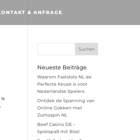
KONTAKT & ANFRAGE
Neueste Beiträge
Waarom Fastslots NL de
Perfecte Keuze is voor
n
Nederlandse Spelers
 is
Ontdek de Spanning van
,
Online Gokken met
Zumospin NL
Beef Casino DE –
Spielspaß mit Biss!