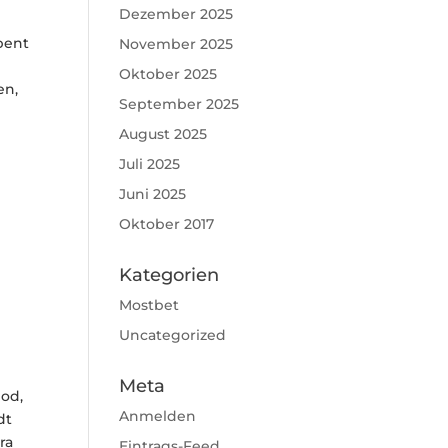
Dezember 2025
bent
November 2025
Oktober 2025
en,
September 2025
August 2025
Juli 2025
Juni 2025
Oktober 2017
Kategorien
n
Mostbet
Uncategorized
Meta
bod,
Anmelden
dt
ra
Eintrags-Feed