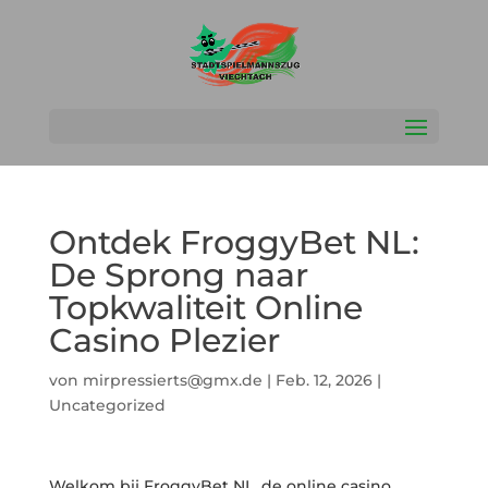
Ontdek FroggyBet NL:
De Sprong naar
Topkwaliteit Online
Casino Plezier
von
mirpressierts@gmx.de
|
Feb. 12, 2026
|
Uncategorized
Welkom bij FroggyBet NL, de online casino