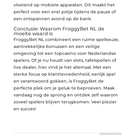
vloeiend op mobiele apparaten. Dit maakt het
perfect voor een snel potje tijdens de pauze of
een ontspannen avond op de bank.
Conclusie: Waarom FroggyBet NL de
moeite waard is
FroggyBet NL combineert een ruime spelkeuze,
aantrekkelijke bonussen en een veilige
omgeving tot een topcasino voor Nederlandse
spelers. Of je nu houdt van slots, tafelspellen of
live dealer, hier vind je het allemaal. Met een
sterke focus op klanttevredenheid, eerlijk spel
en verantwoord gokken, is FroggyBet de
perfecte plek om je geluk te beproeven. Maak
vandaag nog de sprong en ontdek zelf waarom
zoveel spelers blijven terugkomen. Veel plezier
en succes!