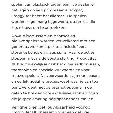
spelen van blackjack tegen een live dealer, of
het jagen op een progressieve jackpot,
FroggyBet heeft het allemaal. De spellen
worden regelmatig bijgewerkt, dus er is altijd
iets nieuws om te ontdekken.
Royale bonussen en promoties
Nieuwe spelers worden verwelkomd met een
genereus welkomstpakket, inclusief een
stortingsbonus en gratis spins. Maar de acties
stoppen niet na de eerste storting. FroggyBet
NL biedt wekelijkse cashback, herlaadbonussen,
toernooien en speciale VIP-voordelen voor
trouwe spelers. De voorwaarden zijn transparant
en eerlijk, zodat je precies weet waar je aan toe
bent. Vergeet niet de promotiepagina in de
gaten te houden voor exclusieve aanbiedingen
die je speelervaring nóg spannender maken.
Veiligheid en betrouwbaarheid voorop
FroggyBet NL opereert onder een geldige