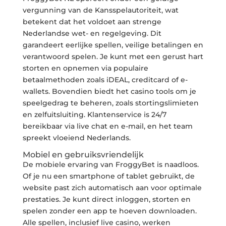
vergunning van de Kansspelautoriteit, wat
betekent dat het voldoet aan strenge
Nederlandse wet- en regelgeving. Dit
garandeert eerlijke spellen, veilige betalingen en
verantwoord spelen. Je kunt met een gerust hart
storten en opnemen via populaire
betaalmethoden zoals iDEAL, creditcard of e-
wallets. Bovendien biedt het casino tools om je
speelgedrag te beheren, zoals stortingslimieten
en zelfuitsluiting. Klantenservice is 24/7
bereikbaar via live chat en e-mail, en het team
spreekt vloeiend Nederlands.
Mobiel en gebruiksvriendelijk
De mobiele ervaring van FroggyBet is naadloos.
Of je nu een smartphone of tablet gebruikt, de
website past zich automatisch aan voor optimale
prestaties. Je kunt direct inloggen, storten en
spelen zonder een app te hoeven downloaden.
Alle spellen, inclusief live casino, werken