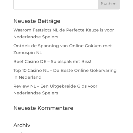
Neueste Beiträge
Waarom Fastslots NL de Perfecte Keuze is voor
Nederlandse Spelers
Ontdek de Spanning van Online Gokken met
Zumospin NL
Beef Casino DE – Spielspaß mit Biss!
Top 10 Casino NL – De Beste Online Gokervaring
in Nederland
Review NL – Een Uitgebreide Gids voor
Nederlandse Spelers
Neueste Kommentare
Archiv