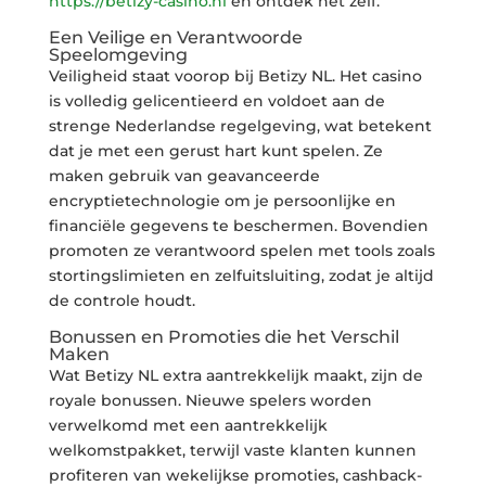
https://betizy-casino.nl
en ontdek het zelf.
Een Veilige en Verantwoorde
Speelomgeving
Veiligheid staat voorop bij Betizy NL. Het casino
is volledig gelicentieerd en voldoet aan de
strenge Nederlandse regelgeving, wat betekent
dat je met een gerust hart kunt spelen. Ze
maken gebruik van geavanceerde
encryptietechnologie om je persoonlijke en
financiële gegevens te beschermen. Bovendien
promoten ze verantwoord spelen met tools zoals
stortingslimieten en zelfuitsluiting, zodat je altijd
de controle houdt.
Bonussen en Promoties die het Verschil
Maken
Wat Betizy NL extra aantrekkelijk maakt, zijn de
royale bonussen. Nieuwe spelers worden
verwelkomd met een aantrekkelijk
welkomstpakket, terwijl vaste klanten kunnen
profiteren van wekelijkse promoties, cashback-